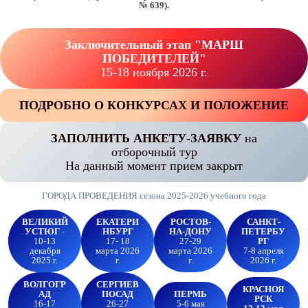
№ 639).
Заключительный этап "МАРШ
ПОБЕДИТЕЛЕЙ"
15-18 ноября 2026 г.
ПОДРОБНО О КОНКУРСАХ И ПОЛОЖЕНИЕ
ЗАПОЛНИТЬ АНКЕТУ-ЗАЯВКУ
на
отборочный тур
На данный момент прием закрыт
ГОРОДА ПРОВЕДЕНИЯ сезона 2025-2026 учебного года
ВЕЛИКИЙ
ЕКАТЕРИ
РОСТОВ-
САНКТ-
УСТЮГ
-
НБУРГ
НА-ДОНУ
ПЕТЕРБУ
10-13
17- 18
27-29
РГ
декабря
марта 2026
марта 2026
7-8 апреля
2025 г.
г.
г.
2026 г.
ВОЛГОГР
СЕРГИЕВ
КРАСНОЯ
АД
ПОСАД
ПЕРМЬ
РСК
16-17
26-27
5-6 мая