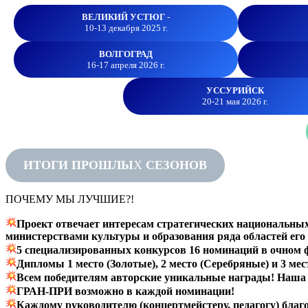
ВЕЛИКИЙ УСТЮГ
-
10-13 декабря 2025 г.
ВОЛГОГРАД
16-17 апреля 2026 г.
УССУРИЙСК
20-21 мая 2026 г.
ИТОГИ ПРОШЛЫ
Х
СЕЗОНОВ
ПОЧЕМУ МЫ ЛУЧШИЕ?!
Проект отвечает интересам стратегических национальны
министерствами культуры и образования ряда областей его
5 специализированных конкурсов 16 номинаций в очном 
Дипломы 1 место (Золотые), 2 место (Серебряные) и 3 ме
Всем победителям авторские уникальные награды!
Наша 
ГРАН-ПРИ возможно в каждой номинации!
Каждому руководителю (концертмейстеру, педагогу) благ