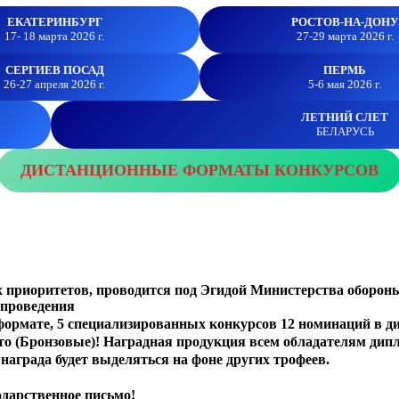
ЕКАТЕРИНБУРГ
РОСТОВ-НА-ДОНУ
17- 18 марта 2026 г.
27-29 марта 2026 г.
СЕРГИЕВ
ПОСАД
ПЕРМЬ
26-27 апреля 2026 г.
5-6 мая 2026 г.
ЛЕТНИЙ СЛЕТ
БЕЛАРУСЬ
ДИСТАНЦИОННЫЕ ФОРМАТЫ КОНКУРСОВ
х приоритетов, проводится под Эгидой Министерства оборон
 проведения
формате, 5 специализированных конкурсов 12 номинаций в д
сто (Бронзовые)!
Наградная продукция всем обладателям дип
награда будет выделяться на фоне других трофеев.
одарственное письмо!