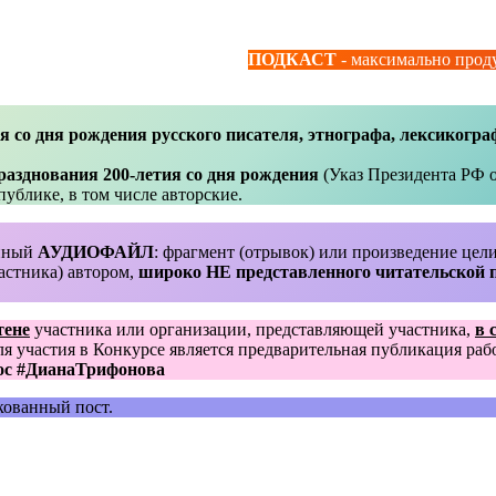
ПОДКАСТ
- максимально про
о дня рождения русского писателя, этнографа, лексикогра
нования 200-летия со дня рождения
(Указ Президента РФ о
ублике, в том числе авторские.
анный
АУДИОФАЙЛ
: фрагмент (отрывок) или произведение це
астника) автором,
широко НЕ представленного читательской 
тене
участника или организации, представляющей участника,
в 
ля участия в Конкурсе является предварительная публикация ра
ос #ДианаТрифонова
кованный пост.