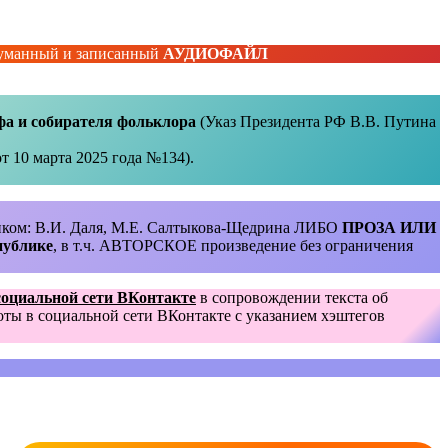
думанный и записанный
АУДИОФАЙЛ
фа и собирателя фольклора
(Указ Президента РФ В.В. Путина
т 10 марта 2025 года №134).
ликом: В.И. Даля, М.Е. Салтыкова-Щедрина ЛИБО
ПРОЗА ИЛИ
публике
, в т.ч. АВТОРСКОЕ произведение без ограничения
социальной сети ВКонтакте
в сопровождении текста об
боты в социальной сети ВКонтакте с указанием хэштегов