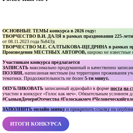
ОСНОВНЫЕ ТЕМЫ конкурса в 2026 году:
ТВОРЧЕСТВО В.И. ДАЛЯ в рамках празднования 225-летия с
от 08.11.2023 года №843)
;
ТВОРЧЕСТВО М.Е. САЛТЫКОВА-ЩЕДРИНА в рамках празд
Произведения МЕСТНЫХ АВТОРОВ,
широко не известные п
Участникам конкурса предлагается
ЗАПИСАТЬ
максимально продуманный и качественно запис
ПОЭЗИЯ,
написанная местным (на территории проживания уч
тематики. Продолжительность не более
5-ти минут.
ОПУБЛИКОВАТЬ
записанный аудиофайл в форме
поста
на с
участии в конкурсе «Голос как меч». Обязательным условием д
#СыныиДочериОтечества #Голоскакмеч #Человеческийгол
ЗАПОЛНИТЬ
онлайн-заявку
и прикрепить ссылку на опубли
ИТОГИ КОНКУРСА